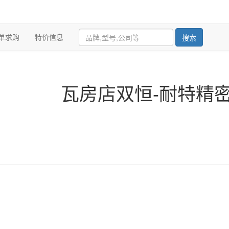
单求购
特价信息
搜索
瓦房店双恒-耐特精